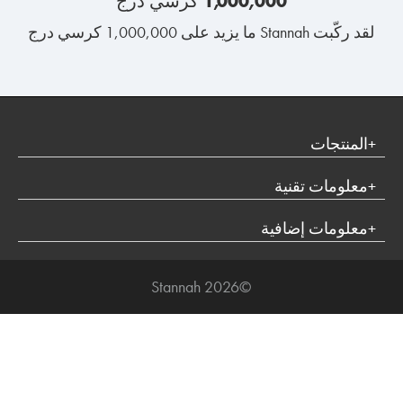
1,000,000 كرسي درج
لقد ركّبت Stannah ما يزيد على 1,000,000 كرسي درج
المنتجات
كرسي الدرج
معلومات تقنية
مصعد المنصة
شروط الاستخدام
معلومات إضافية
سياسة الخصوصية
الاتصال بنا
بيان ملفات تعريف الارتباط
©2026 Stannah
من نحن
خريطة موقع
كيفية الشراء
كن موزعًا