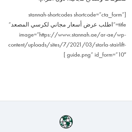
[stannah-shortcodes shortcode=”cta_form”
title=”اطلب عرض أسعار مجاني لكرسي المصعد”
image=”https://www.stannah.ae/ar-ae/wp-
content/uploads/sites/7/2021/03/starla-stairlift-
guide.png” id_form=”10″ ]